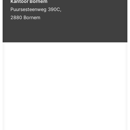
Kantoor Bornem
Puursesteenweg 390C,
2880 Bornem