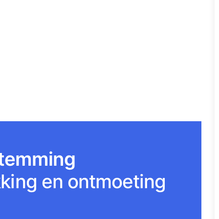
temming
ekking en ontmoeting