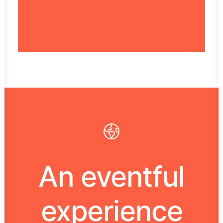
Mark De Belie
An eventful
experience