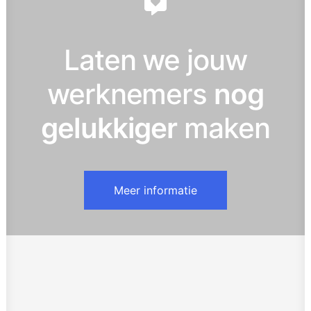
Laten we jouw
werknemers
nog
gelukkiger
maken
Meer informatie