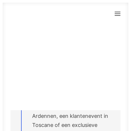
BLOG
Hoe organiseer je
een onvergetelijke
incentive zonder
CONTACT
je budget te
EN
slopen?
Een teambuilding in de
Ardennen, een klantenevent in
Toscane of een exclusieve