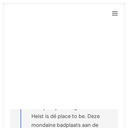
BLOG
Verrassend
Knokke: ontdek,
beleef en geniet
CONTACT
EN
Op zoek naar een inspirerende
locatie voor jouw volgende
incentive, teambuilding of
bedrijfsuitje in België? Knokke-
Heist is dé place to be. Deze
mondaine badplaats aan de